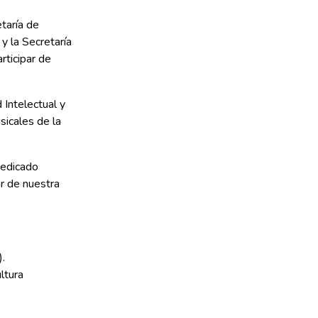
taría de
y la Secretaría
rticipar de
Intelectual y
icales de la
dedicado
r de nuestra
.
ltura