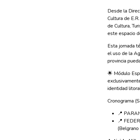
Desde la Direcc
Cultura de E.R.
de Cultura, Tur
este espacio d
Esta jornada t
el uso de la A
provincia pueda
🌟 Módulo Espe
exclusivamente
identidad litora
Cronograma (Se
📍 PARANÁ
📍 FEDERAL
(Belgrano