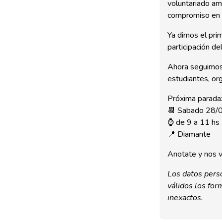
voluntariado am
compromiso en c
Ya dimos el pri
participación d
Ahora seguimos 
estudiantes, or
Próxima parada
📆 Sabado 28/
⌚️ de 9 a 11 hs
📍 Diamante
Anotate y nos v
Los datos pers
válidos los fo
inexactos.